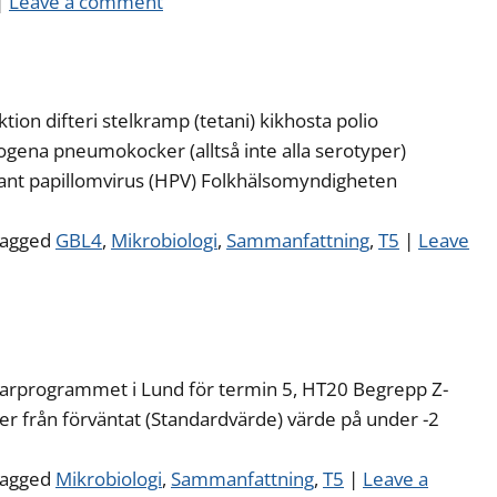
|
Leave a comment
on difteri stelkramp (tetani) kikhosta polio
gena pneumokocker (alltså inte alla serotyper)
ant papillomvirus (HPV) Folkhälsomyndigheten
agged
GBL4
,
Mikrobiologi
,
Sammanfattning
,
T5
|
Leave
karprogrammet i Lund för termin 5, HT20 Begrepp Z-
ker från förväntat (Standardvärde) värde på under -2
agged
Mikrobiologi
,
Sammanfattning
,
T5
|
Leave a