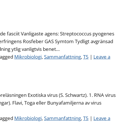
nde fasciit Vanligaste agens: Streptococcus pyogenes
perfringens Rosfeber GAS Symtom Tydligt avgränsad
ing ytlig vanligtvis benet…
agged
Mikrobiologi
,
Sammanfattning
,
T5
|
Leave a
öreläsningen Exotiska virus (S. Schwartz). 1. RNA virus
ngar). Flavi, Toga eller Bunyafamiljerna av virus
agged
Mikrobiologi
,
Sammanfattning
,
T5
|
Leave a