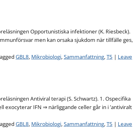
öreläsningen Opportunistiska infektioner (K. Riesbeck).
immunförsvar men kan orsaka sjukdom när tillfälle ges,
agged
GBL8
,
Mikrobiologi
,
Sammanfattning
,
T5
|
Leave
reläsningen Antiviral terapi (S. Schwartz). 1. Ospecifika
l exocyterar IFN ⇒ närliggande celler går in i ’antiviralt
agged
GBL8
,
Mikrobiologi
,
Sammanfattning
,
T5
|
Leave