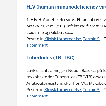
HIV (human immunodeficiency vir
1. HIV HIV är ett retrovirus. Ett annat ret
orsaka leukemi (ATL). Infekterar främst CD
Epidemiologi Globalt ca.…
Posted in
Klinisk förberedelse
,
Termin 5
|
T
a comment
Tuberkulos (TB, TBC)
Länk till anteckningar i Notion Baseras på f
mykobakterier Tuberkulos (TBC/TB) orsakar f
Antibiotikaresistens ökar hos Mtb Mykobak
Posted in
Klinisk förberedelse
,
Termin 5
|
T
a comment