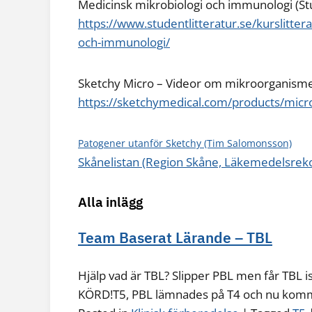
Medicinsk mikrobiologi och immunologi (Stu
https://www.studentlitteratur.se/kurslitte
och-immunologi/
Sketchy Micro – Videor om mikroorganism
https://sketchymedical.com/products/micr
Patogener utanför Sketchy (Tim Salomonsson)
Skånelistan (Region Skåne, Läkemedelsreko
Alla inlägg
Team Baserat Lärande – TBL
Hjälp vad är TBL? Slipper PBL men får TBL is
KÖRD!T5, PBL lämnades på T4 och nu kom