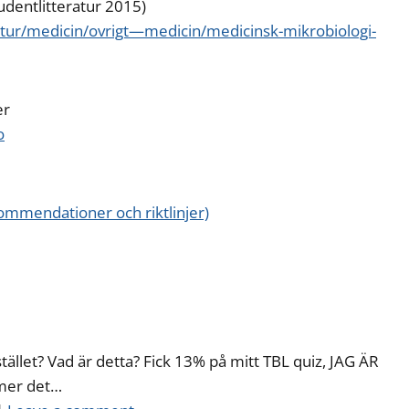
dentlitteratur 2015)
ratur/medicin/ovrigt—medicin/medicinsk-mikrobiologi-
er
o
mmendationer och riktlinjer)
tället? Vad är detta? Fick 13% på mitt TBL quiz, JAG ÄR
mer det…