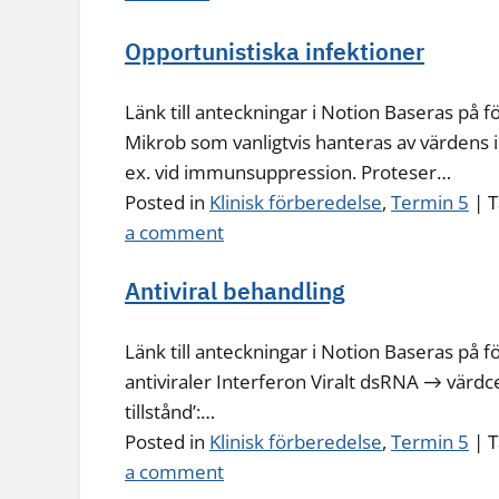
Opportunistiska infektioner
Länk till anteckningar i Notion Baseras på f
Mikrob som vanligtvis hanteras av värdens 
ex. vid immunsuppression. Proteser…
Posted in
Klinisk förberedelse
,
Termin 5
|
T
a comment
Antiviral behandling
Länk till anteckningar i Notion Baseras på fö
antiviraler Interferon Viralt dsRNA → värdcel
tillstånd’:…
Posted in
Klinisk förberedelse
,
Termin 5
|
T
a comment