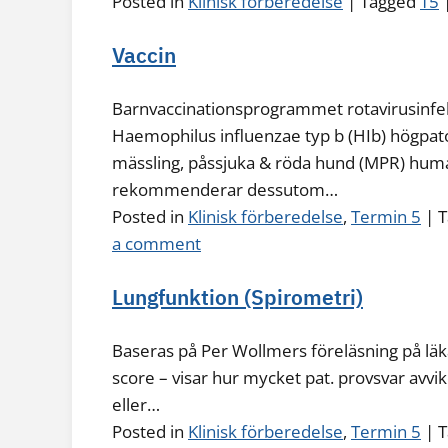
Posted in
Klinisk förberedelse
|
Tagged
T5
Vaccin
Barnvaccinationsprogrammet rotavirusinfekti
Haemophilus influenzae typ b (HIb) högpato
mässling, påssjuka & röda hund (MPR) hum
rekommenderar dessutom…
Posted in
Klinisk förberedelse
,
Termin 5
|
T
a comment
Lungfunktion (Spirometri)
Baseras på Per Wollmers föreläsning på lä
score – visar hur mycket pat. provsvar avvi
eller…
Posted in
Klinisk förberedelse
,
Termin 5
|
T