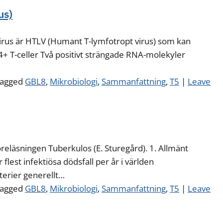
us)
rovirus är HTLV (Humant T-lymfotropt virus) som kan
4+ T-celler Två positivt strängade RNA-molekyler
agged
GBL8
,
Mikrobiologi
,
Sammanfattning
,
T5
|
Leave
öreläsningen Tuberkulos (E. Sturegård). 1. Allmänt
lest infektiösa dödsfall per år i världen
terier generellt…
agged
GBL8
,
Mikrobiologi
,
Sammanfattning
,
T5
|
Leave