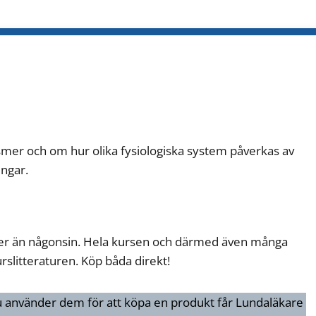
er och om hur olika fysiologiska system påverkas av
ngar.
r än någonsin. Hela kursen och därmed även många
urslitteraturen. Köp båda direkt!
du använder dem för att köpa en produkt får Lundaläkare