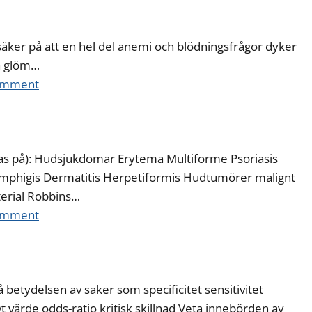
säker på att en hel del anemi och blödningsfrågor dyker
så glöm…
comment
läsas på): Hudsjukdomar Erytema Multiforme Psoriasis
emphigis Dermatitis Herpetiformis Hudtumörer malignt
terial Robbins…
comment
 betydelsen av saker som specificitet sensitivitet
vt värde odds-ratio kritisk skillnad Veta innebörden av