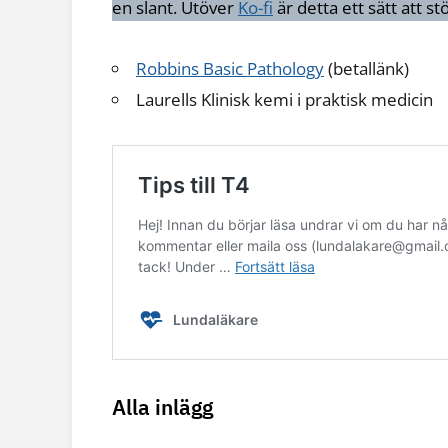
en slant. Utöver
Ko-fi
är detta ett sätt att st
Robbins Basic Pathology
(betallänk)
Laurells Klinisk kemi i praktisk medicin
Alla inlägg