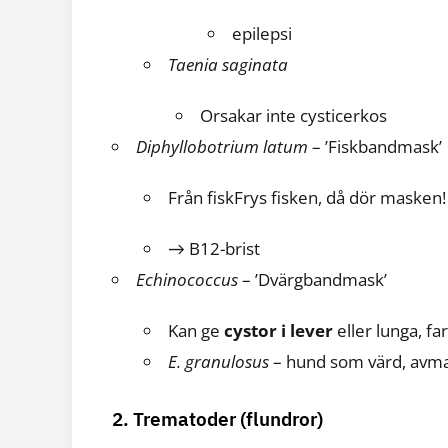
epilepsi
Taenia saginata
Orsakar inte cysticerkos
Diphyllobotrium latum
– ’Fiskbandmask’
Från fiskFrys fisken, då dör masken!
→ B12-brist
Echinococcus
– ’Dvärgbandmask’
Kan ge
cystor i lever
eller lunga, far
E. granulosus
– hund som värd, avma
2. Trematoder (flundror)