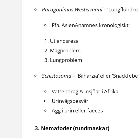
Paragonimus Westermani
– ’Lungflundro
Ffa. AsienAnamnes kronologiskt:
Utlandsresa
Magproblem
Lungproblem
Schistosoma
– ’Bilharzia’ eller ’Snäckfebe
Vattendrag & insjöar i Afrika
Urinvägsbesvär
Ägg i urin eller faeces
3. Nematoder (rundmaskar)