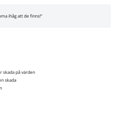
ma ihåg att de finns!”
ar skada på värden
en skada
n