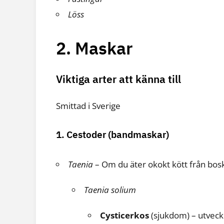
Löss
2. Maskar
Viktiga arter att känna till
Smittad i Sverige
1. Cestoder (bandmaskar)
Taenia
– Om du äter okokt kött från bos
Taenia solium
Cysticerkos
(sjukdom) – utveckl