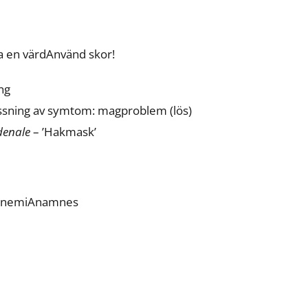
a en värdAnvänd skor!
ång
sning av symtom: magproblem (lös)
denale
– ’Hakmask’
→ anemiAnamnes