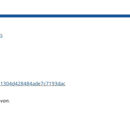
 5
fba1304d428484ade7c7193dac
ovan.