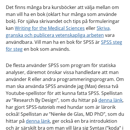
Det finns många bra kursböcker att välja mellan om
man vill ha en bok (oklart hur många som använde
bok). För själva skrivandet och tips på formuleringar
kan
Writing for the Medical Sciences
eller
Skriva,
granska och publicera vetenskapliga arbeten
vara
användbara. Vill man ha en bok för SPSS är
SPSS steg
för steg
en bok som används.
De flesta använder SPSS som program för statiska
analyser, däremot önskar vissa handledare att man
använder R eller andra programmeringsprogram. Om
man ska använda SPSS använde jag (Max) dessa två
Youtube-spellistor för att kunna fatta SPSS. Spellistan
av ”Research By Design”, som du hittar på
denna länk
,
har gjort SPSS-
tutorials
med hundar som är lärorik
också! Spellistan av ”Nienke de Glas, MD PhD”, som du
hittar på
denna länk
, ger också en bra introduktion
och är särskilt bra om man vill lära sig Syntax (”koda” i