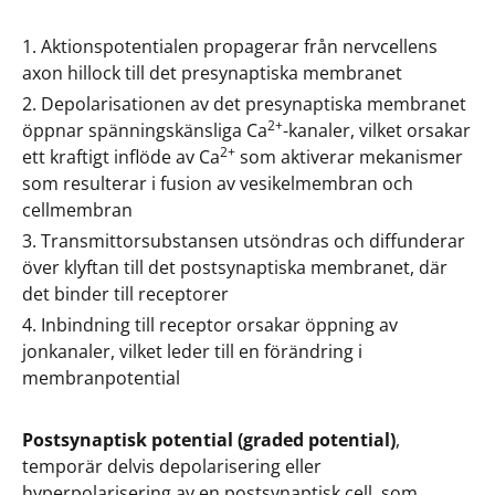
Aktionspotentialen propagerar från nervcellens
axon hillock till det presynaptiska membranet
Depolarisationen av det presynaptiska membranet
2+
öppnar spänningskänsliga Ca
-kanaler, vilket orsakar
2+
ett kraftigt inflöde av Ca
som aktiverar mekanismer
som resulterar i fusion av vesikelmembran och
cellmembran
Transmittorsubstansen utsöndras och diffunderar
över klyftan till det postsynaptiska membranet, där
det binder till receptorer
Inbindning till receptor orsakar öppning av
jonkanaler, vilket leder till en förändring i
membranpotential
Postsynaptisk potential (graded potential)
,
temporär delvis depolarisering eller
hyperpolarisering av en postsynaptisk cell, som