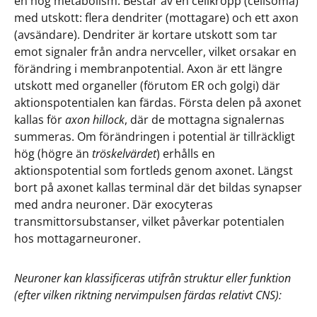
en hög metabolism. Består av en cellkropp (cellsoma)
med utskott: flera dendriter (mottagare) och ett axon
(avsändare). Dendriter är kortare utskott som tar
emot signaler från andra nervceller, vilket orsakar en
förändring i membranpotential. Axon är ett längre
utskott med organeller (förutom ER och golgi) där
aktionspotentialen kan färdas. Första delen på axonet
kallas för
axon hillock
, där de mottagna signalernas
summeras. Om förändringen i potential är tillräckligt
hög (högre än
tröskelvärdet
) erhålls en
aktionspotential som fortleds genom axonet. Längst
bort på axonet kallas terminal där det bildas synapser
med andra neuroner. Där exocyteras
transmittorsubstanser, vilket påverkar potentialen
hos mottagarneuroner.
Neuroner kan klassificeras utifrån struktur eller funktion
(efter vilken riktning nervimpulsen färdas relativt CNS):