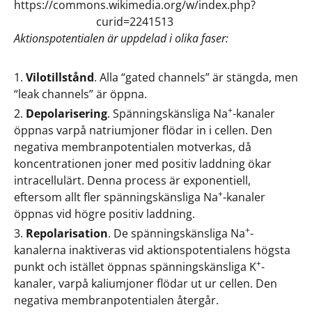
https://commons.wikimedia.org/w/index.php?
curid=2241513
Aktionspotentialen är uppdelad i olika faser:
Vilotillstånd
. Alla “gated channels” är stängda, men
“leak channels” är öppna.
+
Depolarisering
. Spänningskänsliga Na
-kanaler
öppnas varpå natriumjoner flödar in i cellen. Den
negativa membranpotentialen motverkas, då
koncentrationen joner med positiv laddning ökar
intracellulärt. Denna process är exponentiell,
+
eftersom allt fler spänningskänsliga Na
-kanaler
öppnas vid högre positiv laddning.
+
Repolarisation
. De spänningskänsliga Na
-
kanalerna inaktiveras vid aktionspotentialens högsta
+
punkt och istället öppnas spänningskänsliga K
-
kanaler, varpå kaliumjoner flödar ut ur cellen. Den
negativa membranpotentialen återgår.