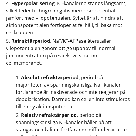
+
Hyperpolarisering
. K
-kanalerna stängs långsamt,
vilket leder till högre negativ membranpotential
jämfört med vilopotentialen. Syftet är att hindra att
aktionspotentialen fortlöper åt fel håll, tillbaka mot
cellkroppen.
+
+
Refraktärperiod
. Na
/K
-ATPase återställer
vilopotentialen genom att ge upphov till normal
jonkoncentration på respektive sida om
cellmembranet.
Absolut refraktärperiod
, period då
+
majoriteten av spänningskänsliga Na
-kanaler
fortfarande är inaktiverade och inte reagerar på
depolarisation. Därmed kan cellen inte stimuleras
till en ny aktionspotential.
Relativ refraktärperiod
, period då
+
spänningskänsliga K
-kanaler håller på att
stängas och kalium fortfarande diffunderar ut ur