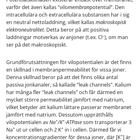
varför det även kallas “vilo
membran
potential”. Den
intracellulära och extracellulära substansen har i sig
en neutral nettoladdning, vilket kallas
makroskopisk
elektroneutralitet
. Detta beror på att positiva
–
laddningar motverkas av anjoner (t.ex. Cl
), om man
ser på det makroskopiskt.
Grundförutsättningen för vilopotentialen är det finns
en skillnad i membranpermeabilitet för vissa joner.
Denna skillnad beror på att det finns olika antal
passiva jonkanaler, så kallade “leak channels”. Kalium
har många fler “leak channels” och får därmed en
mycket större permeabilitet jämfört med natrium,
vilket betyder att kalium lättare passerar membranet
jämfört med natrium. Dessutom upprätthålls
+
+
vilopotentialen av
Na
/K
-ATPase
som transporterar 3
+
+
Na
ut ur cellen och 2 K
in i cellen. Därmed får vi
+
koncentrationsgradienter för dessa joner, där [K
] är