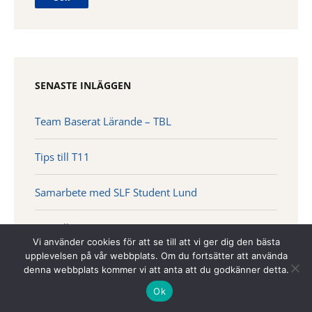
SENASTE INLÄGGEN
Team Baserat Lärande – TBL
Tips till T11
Samarbete med SLF Student Lund
Tips till T10
Vi använder cookies för att se till att vi ger dig den bästa
upplevelsen på vår webbplats. Om du fortsätter att använda
Hur börjar man forska som läkarstudent?
denna webbplats kommer vi att anta att du godkänner detta.
Ok