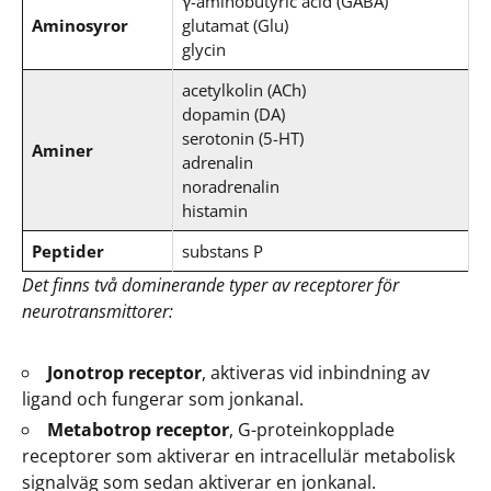
γ-aminobutyric acid (GABA)
Aminosyror
glutamat (Glu)
glycin
acetylkolin (ACh)
dopamin (DA)
serotonin (5-HT)
Aminer
adrenalin
noradrenalin
histamin
Peptider
substans P
Det finns två dominerande typer av receptorer för
neurotransmittorer:
Jonotrop receptor
, aktiveras vid inbindning av
ligand och fungerar som jonkanal.
Metabotrop receptor
, G-proteinkopplade
receptorer som aktiverar en intracellulär metabolisk
signalväg som sedan aktiverar en jonkanal.