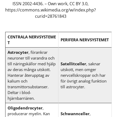
ISSN 2002-4436. – Own work, CC BY 3.0,
https://commons.wikimedia.org/w/index.php?
curid=28761843
CENTRALA NERVSYSTEME
PERIFERA NERVSYSTEMET
T
Astrocyter
, förankrar
neuroner till varandra och
till näringskällor med hjälp
Satellitceller
, saknar
av deras många utskott.
utskott, men omger
Hanterar återupptag av
nervcellskroppar och har
kalium och
för övrigt analog funktion
transmittorsubstanser.
till astrocyter.
Deltar i blod-
hjärnbarriären.
Oligodendrocyter
,
producerar myelin. Kan
Schwannceller
,