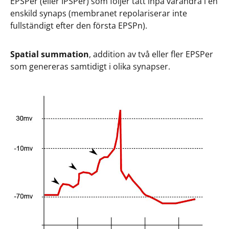
EPSPer (eller IPSPer) som följer tätt inpå varandra i en
enskild synaps (membranet repolariserar inte
fullständigt efter den första EPSPn).
Spatial summation
, addition av två eller fler EPSPer
som genereras samtidigt i olika synapser.