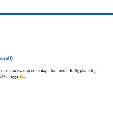
mpel!)
strukturera upp en tentaperiod med utförlig planering.
 INTE plugga
…