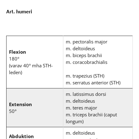
Art. humeri
m. pectoralis major
m. deltoideus
Flexion
m. biceps brachii
180°
m. coracobrachialis
(varav 40° mha STH-
leden)
m. trapezius (STH)
m. serratus anterior (STH)
m. latissimus dorsi
m. deltoideus
Extension
m. teres major
50°
m. triceps brachii (caput
longum)
m. deltoideus
Abduktion