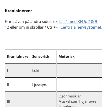
Kranialnerver
Finns även på andra sidor, ex.
fall 4 med KN 5, 7 & 9-
12
eller om ni skrollar / Ctrl+F i
Centrala nervsystemet
.
Kranialnerv
Sensorisk
Motorisk
Pa
I
Lukt.
II
Ljus/syn.
Ögonmuskler
Ko
III
Muskel som höjer övre
pup
ögonlocket.