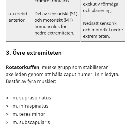
Främre frontalctx.
exekutiv förmåga
och planering.
a. cerebri
Del av sensoriskt (S1)
anterior
och motoriskt (M1)
Nedsatt sensorik
homunculus för
och motorik i nedre
nedre extremiteten.
extremiteten.
3. Övre extremiteten
Rotatorkuffen
, muskelgrupp som stabiliserar
axelleden genom att hålla caput humeri i sin ledyta.
Består av fyra muskler:
m. supraspinatus
m. infraspinatus
m. teres minor
m. subscapularis