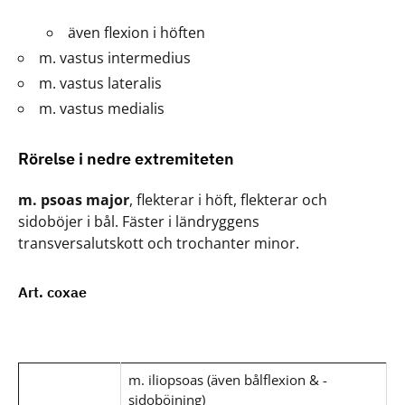
även flexion i höften
m. vastus intermedius
m. vastus lateralis
m. vastus medialis
Rörelse i nedre extremiteten
m. psoas major
, flekterar i höft, flekterar och
sidoböjer i bål. Fäster i ländryggens
transversalutskott och trochanter minor.
Art. coxae
m. iliopsoas (även bålflexion & -
sidoböjning)