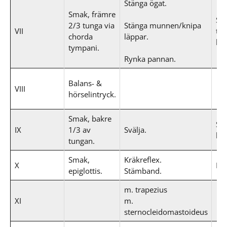
Stänga ögat.
Smak, främre
Sal
2/3 tunga via
Stänga munnen/knipa
VII
tå
chorda
läppar.
kör
tympani.
Rynka pannan.
Balans- &
VIII
hörselintryck.
Smak, bakre
Sa
IX
1/3 av
Svälja.
kör
tungan.
Smak,
Kräkreflex.
X
Hj
epiglottis.
Stämband.
m. trapezius
XI
m.
sternocleidomastoideus