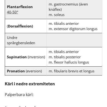
m. gastrocnemius (även
Plantarflexion
knäflex)
40-50°
m. soleus
m. tibialis anterior
(
Dorsalflexion)
m. extensor digitorum longus
Undre
språngbensleden
m. tibialis anterior
Supination
(inversion)
m. tibialis posterior
m. flexor hallucis longus
Pronation
(eversion)
m. fibularis brevis et longus
Kärl i nedre extremiteten
Palperbara kärl: