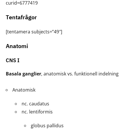
curid=6777419
Tentafrågor
[tentamera subjects=”49″]
Anatomi
CNS I
Basala ganglier
, anatomisk vs. funktionell indelning
Anatomisk
nc. caudatus
nc. lentiformis
globus pallidus