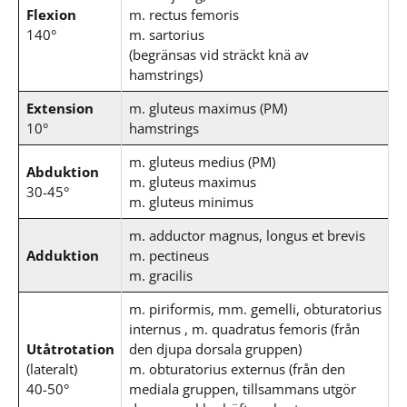
Flexion
m. rectus femoris
140°
m. sartorius
(begränsas vid sträckt knä av
hamstrings)
Extension
m. gluteus maximus (PM)
10°
hamstrings
m. gluteus medius (PM)
Abduktion
m. gluteus maximus
30-45°
m. gluteus minimus
m. adductor magnus, longus et brevis
Adduktion
m. pectineus
m. gracilis
m. piriformis, mm. gemelli, obturatorius
internus , m. quadratus femoris (från
Utåtrotation
den djupa dorsala gruppen)
(lateralt)
m. obturatorius externus (från den
40-50°
mediala gruppen, tillsammans utgör