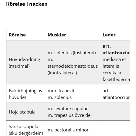
Rörelse i nacken
Rörelse
Muskler
Leder
art.
m. splenius (ipsilateral)
atlantoaxialis
Huvudvridning
m.
mediana et
(maximal)
sternocleidomastoideus
lateralis
(kontralateral)
cervikala
fasettlederna
Bakåtböjning av
mm. trapezii
art.
huvudet
m. splenius
atlantooccipitali
m. levator scapulae
Höja scapula
m. trapezius övre del
Sänka scapula
m. pectoralis minor
(skuldergördeln)