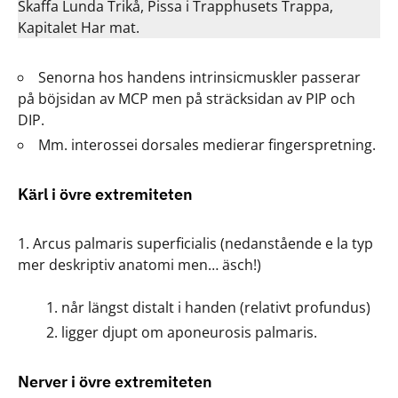
Skaffa Lunda Trikå, Pissa i Trapphusets Trappa,
Kapitalet Har mat.
Senorna hos handens intrinsicmuskler passerar
på böjsidan av MCP men på sträcksidan av PIP och
DIP.
Mm. interossei dorsales medierar fingerspretning.
Kärl i övre extremiteten
Arcus palmaris superficialis (nedanstående e la typ
mer deskriptiv anatomi men… äsch!)
når längst distalt i handen (relativt profundus)
ligger djupt om aponeurosis palmaris.
Nerver i övre extremiteten