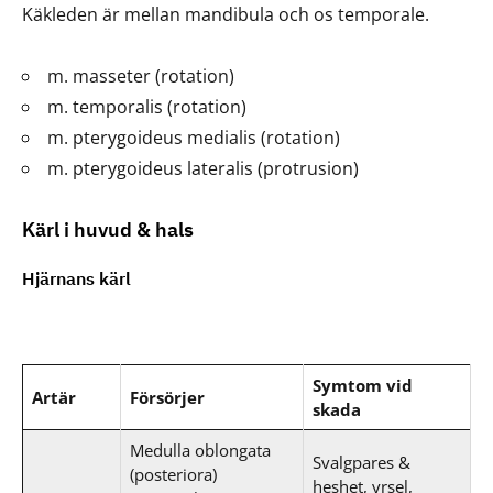
Käkleden är mellan mandibula och os temporale.
m. masseter (rotation)
m. temporalis (rotation)
m. pterygoideus medialis (rotation)
m. pterygoideus lateralis (protrusion)
Kärl i huvud & hals
Hjärnans kärl
Symtom vid
Artär
Försörjer
skada
Medulla oblongata
Svalgpares &
(posteriora)
heshet, yrsel,