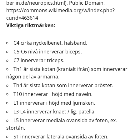
berlin.de/neuropics.html), Public Domain,
https://commons.wikimedia.org/w/index.php?
curid=463614
Viktiga riktmärken:
C4 cirka nyckelbenet, halsband.
C5-C6 nivå innerverar biceps.
C7 innerverar triceps.
Th1 är sista kotan (kranialt ifrån) som innerverar
någon del av armarna.
Th4 är sista kotan som innerverar bröstet.
T10 innerverar i höjd med naveln.
L1 innerverar i höjd med ljumsken.
L3-L4 innerverar knäet / lig. patella.
L5 innerverar mediala ovansida av foten, ex.
stortån.
S1 innerverar laterala ovansida av foten.