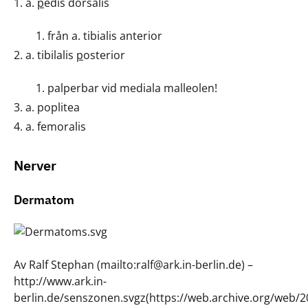
a.
p
edis dorsalis
från a. tibialis anterior
a. tibilalis
p
osterior
palperbar vid mediala malleolen!
a. poplitea
a. femoralis
Nerver
Dermatom
Av Ralf Stephan (mailto:ralf@ark.in-berlin.de) –
http://www.ark.in-
berlin.de/senszonen.svgz(https://web.archive.org/web/