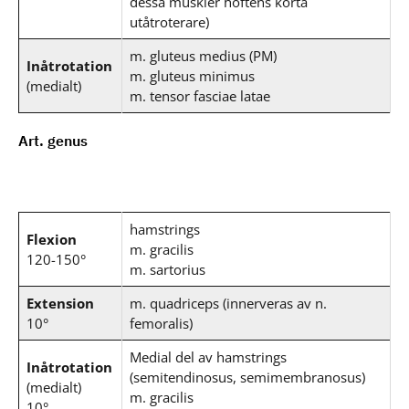
dessa muskler höftens korta
utåtroterare)
m. gluteus medius (PM)
Inåtrotation
m. gluteus minimus
(medialt)
m. tensor fasciae latae
Art. genus
hamstrings
Flexion
m. gracilis
120-150°
m. sartorius
Extension
m. quadriceps (innerveras av n.
10°
femoralis)
Medial del av hamstrings
Inåtrotation
(semitendinosus, semimembranosus)
(medialt)
m. gracilis
10°