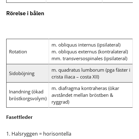
Rörelse i bålen
m. obliquus internus (ipsilateral)
Rotation
m. obliquus externus (kontralateral)
mm. transversospinales (ipsilateral)
m. quadratus lumborum (pga fäster i
Sidoböjning
crista iliaca – costa XII)
m. diafragma kontraheras (ökar
Inandning (ökad
avståndet mellan bröstben &
bröstkorgsvolym)
ryggrad)
Fasettleder
Halsryggen = horisontella