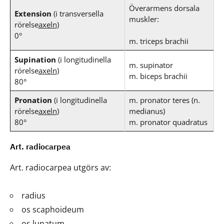
Överarmens dorsala
Extension
(i transversella
muskler:
rörelse
axeln
)
0°
m. triceps brachii
Supination
(i longitudinella
m. supinator
rörelse
axeln
)
m. biceps brachii
80°
Pronation
(i longitudinella
m. pronator teres (n.
rörelse
axeln
)
medianus)
80°
m. pronator quadratus
Art. radiocarpea
Art. radiocarpea utgörs av:
radius
os scaphoideum
os lunatum