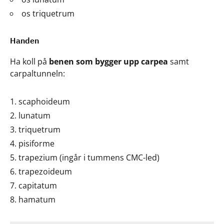
os triquetrum
Handen
Ha koll på
benen som bygger upp carpea
samt
carpaltunneln:
scaphoideum
lunatum
triquetrum
pisiforme
trapezium (ingår i tummens CMC-led)
trapezoideum
capitatum
hamatum