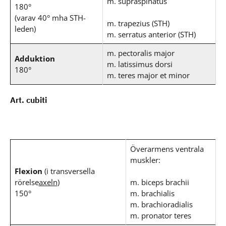
m. supraspinatus
180°
(varav 40° mha STH-
m. trapezius (STH)
leden)
m. serratus anterior (STH)
m. pectoralis major
Adduktion
m. latissimus dorsi
180°
m. teres major et minor
Art. cubiti
Överarmens ventrala
muskler:
Flexion
(i transversella
rörelse
axeln
)
m. biceps brachii
150°
m. brachialis
m. brachioradialis
m. pronator teres