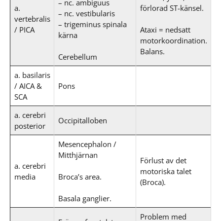
– nc. ambiguus
a.
förlorad ST-känsel.
– nc. vestibularis
vertebralis
– trigeminus spinala
/ PICA
Ataxi = nedsatt
kärna
motorkoordination.
Balans.
Cerebellum
a. basilaris
/ AICA &
Pons
SCA
a. cerebri
Occipitalloben
posterior
Mesencephalon /
Mitthjärnan
Förlust av det
a. cerebri
motoriska talet
media
Broca’s area.
(Broca).
Basala ganglier.
Problem med