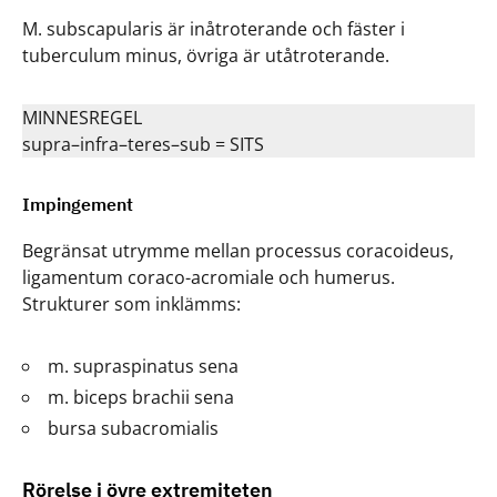
M. subscapularis är inåtroterande och fäster i
tuberculum minus, övriga är utåtroterande.
MINNESREGEL
supra–infra–teres–sub = SITS
Impingement
Begränsat utrymme mellan processus coracoideus,
ligamentum coraco-acromiale och humerus.
Strukturer som inklämms:
m. supraspinatus sena
m. biceps brachii sena
bursa subacromialis
Rörelse i övre extremiteten