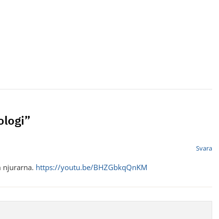
ologi”
Svara
m njurarna.
https://youtu.be/BHZGbkqQnKM