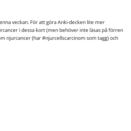
denna veckan. För att göra Anki-decken lite mer
ancer i dessa kort (men behöver inte läsas på förren
s om njurcancer (har #njurcellscarcinom som tagg) och